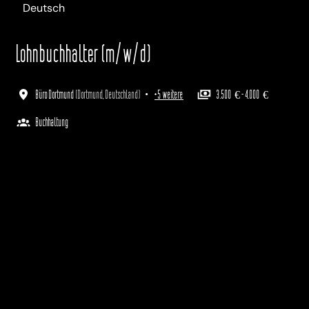
Deutsch
Lohnbuchhalter (m/w/d)
Büro Dortmund
(
Dortmund
,
Deutschland
)
•
+5 weitere
3.500 € - 4.000 €
Buchhaltung