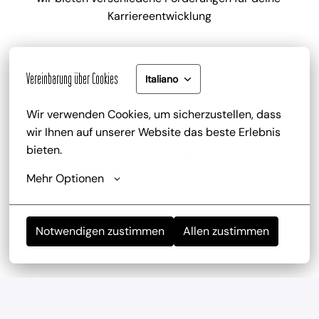
Karriereentwicklung
Vereinbarung über Cookies
Italiano
Wir verwenden Cookies, um sicherzustellen, dass 
Gute Bezahlung und Mitarbeiterrabatt
wir Ihnen auf unserer Website das beste Erlebnis 
bieten.
zu deinem attraktiven Gehalt gib es zusätzlich die 
Trinkgeldbeteiligung, Mitarbeiterrabatte und 
Mehr Optionen
kostenlose Getränke
Notwendigen zustimmen
Allen zustimmen
Mitarbeiterevents