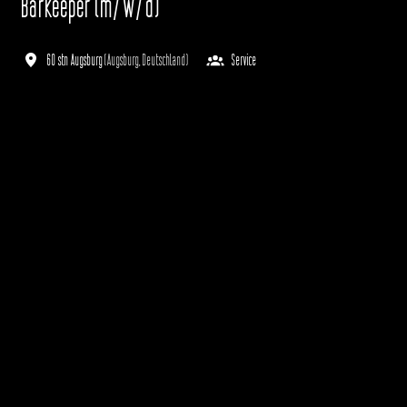
Barkeeper (m/w/d)
60 stn Augsburg
(
Augsburg
,
Deutschland
)
Service