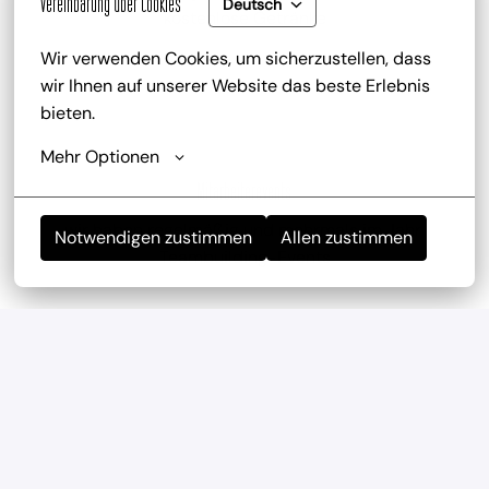
Vereinbarung über Cookies
Deutsch
kostenlose Getränke
Wir verwenden Cookies, um sicherzustellen, dass 
wir Ihnen auf unserer Website das beste Erlebnis 
bieten.
Mehr Optionen
Mitarbeiterevents
wir haben regelmäßig und mehrmals im Jahr 
Notwendigen zustimmen
Allen zustimmen
Teambuilding-Events
Geregelte Arbeitszeiten
Verlässliche Planung durch feste Arbeitszeiten und 