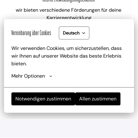
wir bieten verschiedene Förderungen für deine 
Karriereentwicklung
Vereinbarung über Cookies
Deutsch
Wir verwenden Cookies, um sicherzustellen, dass 
wir Ihnen auf unserer Website das beste Erlebnis 
bieten.
Gute Bezahlung und Mitarbeiterrabatt
Mehr Optionen
zu deinem attraktiven Gehalt gib es zusätzlich die 
Trinkgeldbeteiligung, Mitarbeiterrabatte und 
kostenlose Getränke
Notwendigen zustimmen
Allen zustimmen