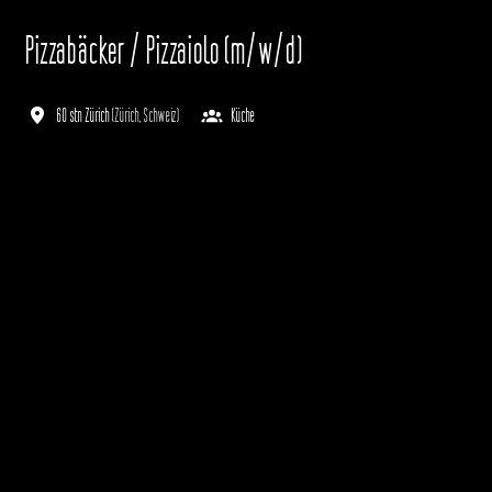
Pizzabäcker / Pizzaiolo (m/w/d)
60 stn Zürich
(
Zürich
,
Schweiz
)
Küche