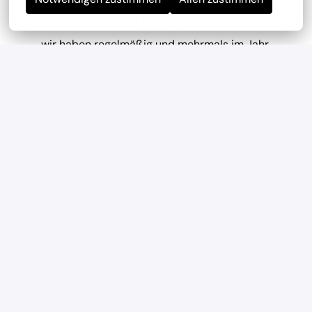
Mitarbeiterevents
wir haben regelmäßig und mehrmals im Jahr 
Teambuilding-Events
Geregelte Arbeitszeiten
Verlässliche Planung durch feste Arbeitszeiten und 
eine ausgewogene Work-Life-Balance.