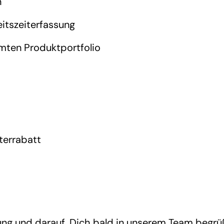
n
itszeiterfassung
mten Produktportfolio
terrabatt
ung und darauf, Dich bald in unserem Team begrü