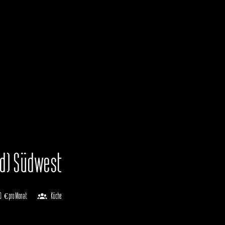
/d) Südwest
0 € pro Monat
Küche