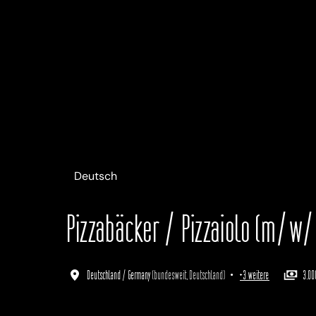
Deutsch
English
Italiano
Pizzabäcker / Pizzaiolo (m/w
Deutschland / Germany
(
bundesweit
,
Deutschland
)
•
+3 weitere
3.00