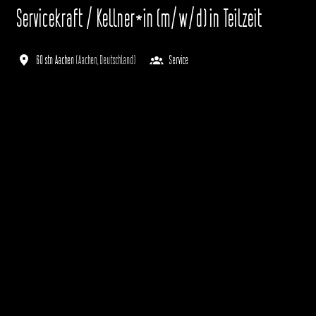
Servicekraft / Kellner*in (m/w/d) in Teilzeit
60 stn Aachen
(
Aachen
,
Deutschland
)
Service