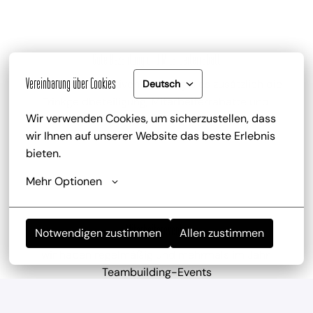
Gute Bezahlung und Mitarbeiterrabatt
Vereinbarung über Cookies
zu deinem attraktiven Gehalt gib es zusätzlich die 
Deutsch
Trinkgeldbeteiligung, Mitarbeiterrabatte und 
Wir verwenden Cookies, um sicherzustellen, dass 
kostenlose Getränke
wir Ihnen auf unserer Website das beste Erlebnis 
bieten.
Mehr Optionen
Mitarbeiterevents
Notwendigen zustimmen
Allen zustimmen
wir haben regelmäßig und mehrmals im Jahr 
Teambuilding-Events