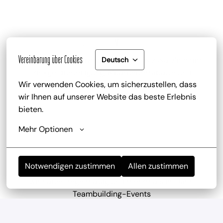
Gute Bezahlung und Mitarbeiterrabatt
Vereinbarung über Cookies
zu deinem attraktiven Gehalt gib es zusätzlich die 
Deutsch
Trinkgeldbeteiligung, Mitarbeiterrabatte und 
Wir verwenden Cookies, um sicherzustellen, dass 
kostenlose Getränke
wir Ihnen auf unserer Website das beste Erlebnis 
bieten.
Mehr Optionen
Mitarbeiterevents
Notwendigen zustimmen
Allen zustimmen
wir haben regelmäßig und mehrmals im Jahr 
Teambuilding-Events