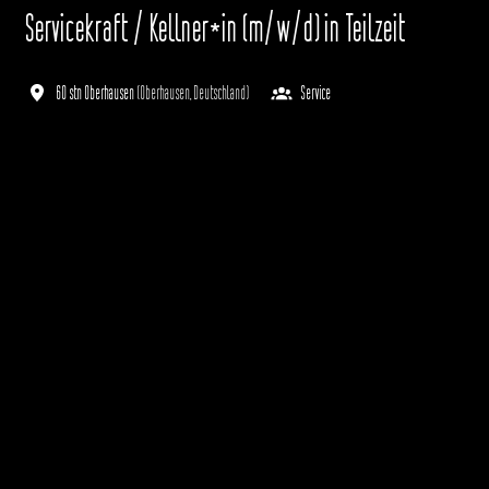
Servicekraft / Kellner*in (m/w/d) in Teilzeit
60 stn Oberhausen
(
Oberhausen
,
Deutschland
)
Service