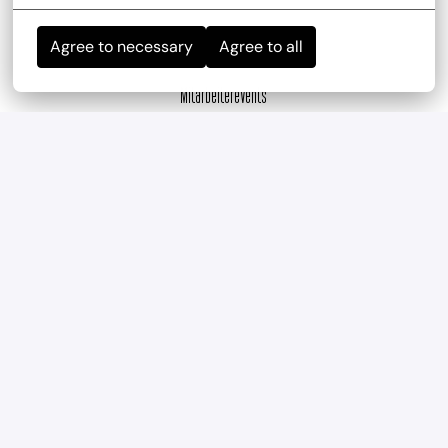
Agree to necessary
Agree to all
Mitarbeiterevents
wir haben regelmäßig und mehrmals im Jahr 
Teambuilding-Events
Geregelte Arbeitszeiten
Verlässliche Planung durch feste Arbeitszeiten und 
eine ausgewogene Work-Life-Balance.