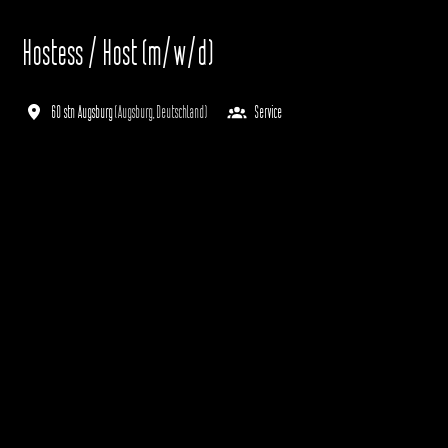
Hostess / Host (m/w/d)
60 stn Augsburg
(
Augsburg
,
Deutschland
)
Service