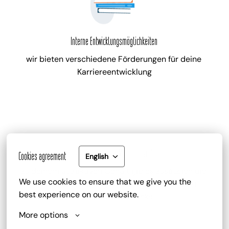
Interne Entwicklungsmöglichkeiten
wir bieten verschiedene Förderungen für deine 
Karriereentwicklung
Gute Bezahlung und Mitarbeiterrabatt
Cookies agreement
English
zu deinem attraktiven Gehalt gib es zusätzlich die 
We use cookies to ensure that we give you the 
Trinkgeldbeteiligung, Mitarbeiterrabatte und 
best experience on our website.
kostenlose Getränke
More options