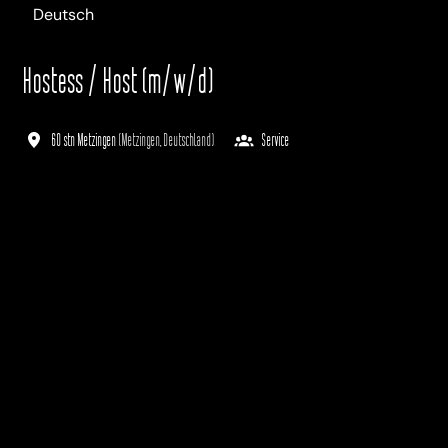
Deutsch
Hostess / Host (m/w/d)
60 stn Metzingen
(
Metzingen
,
Deutschland
)
Service