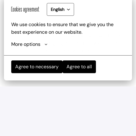
Cookies agreement
English
We use cookies to ensure that we give you the 
Gute Bezahlung und Mitarbeiterrabatt
best experience on our website.
zu deinem attraktiven Gehalt gib es zusätzlich die 
Trinkgeldbeteiligung, Mitarbeiterrabatte und 
More options
kostenlose Getränke
Agree to necessary
Agree to all
Mitarbeiterevents
wir haben regelmäßig und mehrmals im Jahr 
Teambuilding-Events