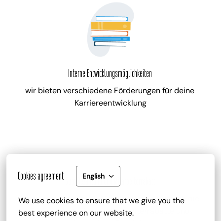
Interne Entwicklungsmöglichkeiten
wir bieten verschiedene Förderungen für deine 
Karriereentwicklung
Cookies agreement
English
Gute Bezahlung und Mitarbeiterrabatt
zu deinem attraktiven Gehalt gib es zusätzlich die 
We use cookies to ensure that we give you the 
Trinkgeldbeteiligung, Mitarbeiterrabatte und 
best experience on our website.