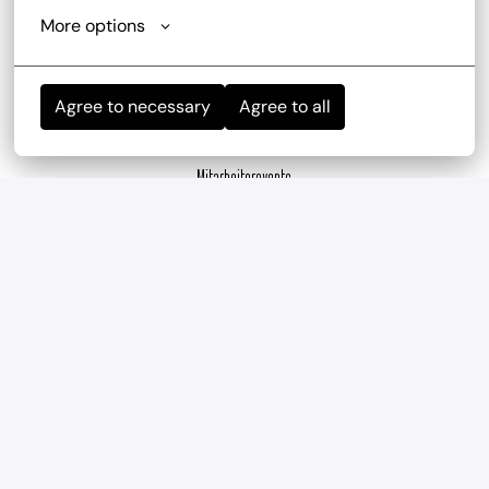
kostenlose Getränke
More options
Agree to necessary
Agree to all
Mitarbeiterevents
wir haben regelmäßig und mehrmals im Jahr 
Teambuilding-Events
Geregelte Arbeitszeiten
Verlässliche Planung durch feste Arbeitszeiten und 
eine ausgewogene Work-Life-Balance.