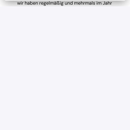
wir haben regelmäßig und mehrmals im Jahr 
Teambuilding-Events
Geregelte Arbeitszeiten
Verlässliche Planung durch feste Arbeitszeiten und 
eine ausgewogene Work-Life-Balance.
Offenheit für neue Ideen