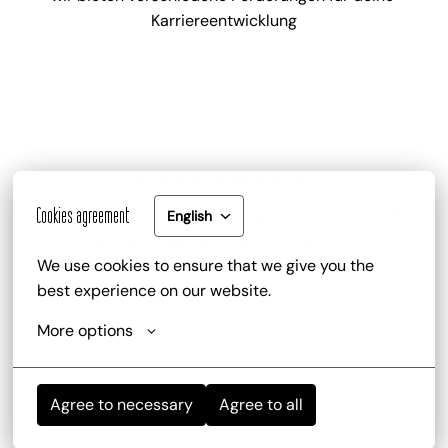
Karriereentwicklung
Gute Bezahlung und Mitarbeiterrabatt
zu deinem attraktiven Gehalt gib es zusätzlich die 
Cookies agreement
English
Trinkgeldbeteiligung, Mitarbeiterrabatte und 
kostenlose Getränke
We use cookies to ensure that we give you the 
best experience on our website.
More options
Agree to necessary
Agree to all
Mitarbeiterevents