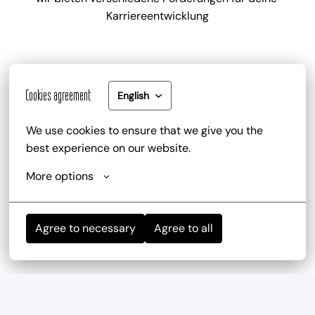
Karriereentwicklung
Cookies agreement
English
Gute Bezahlung und Mitarbeiterrabatt
We use cookies to ensure that we give you the 
best experience on our website.
zu deinem attraktiven Gehalt gib es zusätzlich die 
Trinkgeldbeteiligung, Mitarbeiterrabatte und 
More options
kostenlose Getränke
Agree to necessary
Agree to all
Mitarbeiterevents