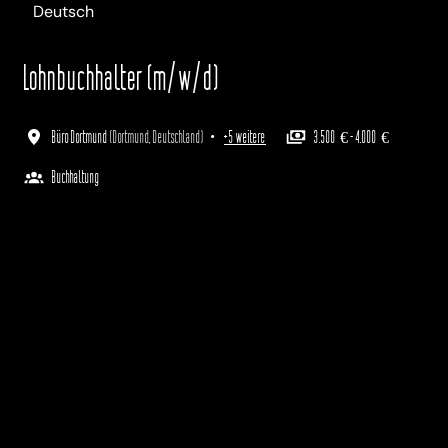
Deutsch
Lohnbuchhalter (m/w/d)
Büro Dortmund
(
Dortmund
,
Deutschland
)
•
+5 weitere
3.500 € - 4.000 €
Buchhaltung