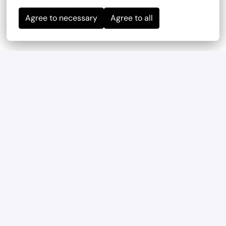
Trinkgeldbeteiligung, Mitarbeiterrabatte und 
kostenlose Getränke
Agree to necessary
Agree to all
Mitarbeiterevents
wir haben regelmäßig und mehrmals im Jahr 
Teambuilding-Events
Geregelte Arbeitszeiten
Verlässliche Planung durch feste Arbeitszeiten und 