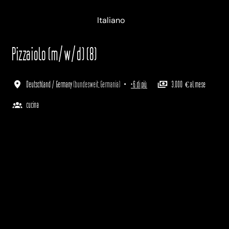
Deutsch
English
Italiano
Pizzaiolo (m/w/d) (8)
Deutschland / Germany
(
bundesweit
,
Germania
)
•
+6 di più
3.000 € al mese
cucina