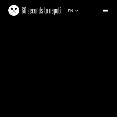
Skip
to
EN
Homepage
content