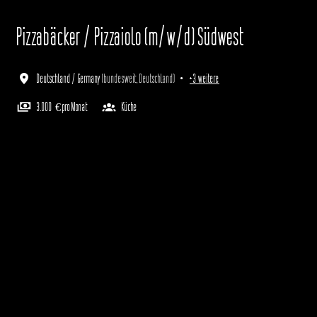
Pizzabäcker / Pizzaiolo (m/w/d) Südwest
Deutschland / Germany
(
bundesweit
,
Deutschland
)
•
+3 weitere
3.000 € pro Monat
Küche