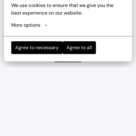
Trinkgeldbeteiligung, Mitarbeiterrabatte und 
We use cookies to ensure that we give you the 
kostenlose Getränke
best experience on our website.
More options
Agree to necessary
Agree to all
Mitarbeiterevents
wir haben regelmäßig und mehrmals im Jahr 
Teambuilding-Events
Geregelte Arbeitszeiten