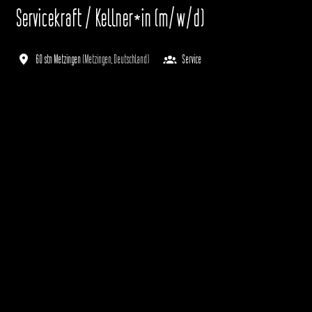
Servicekraft / Kellner*in (m/w/d)
60 stn Metzingen
(
Metzingen
,
Deutschland
)
Service