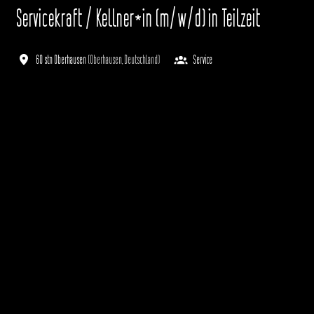
Servicekraft / Kellner*in (m/w/d) in Teilzeit
60 stn Oberhausen
(
Oberhausen
,
Deutschland
)
Service