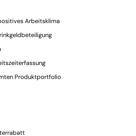
positives Arbeitsklima
rinkgeldbeteiligung
n
itszeiterfassung
mten Produktportfolio
terrabatt