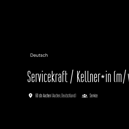
Deutsch
Servicekraft / Kellner*in (m/w
60 stn Aachen
(
Aachen
,
Deutschland
)
Service