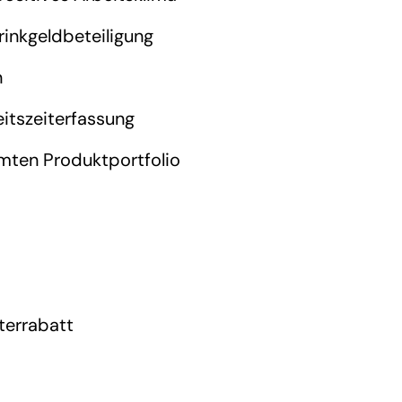
rinkgeldbeteiligung
n
itszeiterfassung
mten Produktportfolio
terrabatt