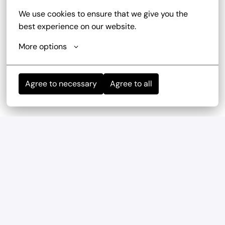
Gute Bezahlung und Mitarbeiterrabatt
We use cookies to ensure that we give you the 
zu deinem attraktiven Gehalt gib es zusätzlich die 
best experience on our website.
Trinkgeldbeteiligung, Mitarbeiterrabatte und 
More options
kostenlose Getränke
Agree to necessary
Agree to all
Mitarbeiterevents
wir haben regelmäßig und mehrmals im Jahr 
Teambuilding-Events