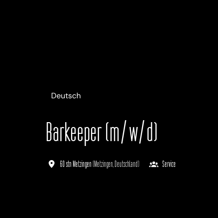
Deutsch
Barkeeper (m/w/d)
60 stn Metzingen
(
Metzingen
,
Deutschland
)
Service