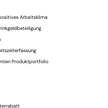
positives Arbeitsklima
rinkgeldbeteiligung
n
itszeiterfassung
mten Produktportfolio
terrabatt