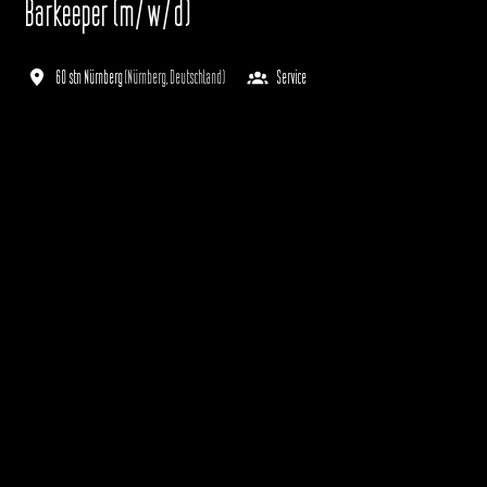
Barkeeper (m/w/d)
60 stn Nürnberg
(
Nürnberg
,
Deutschland
)
Service