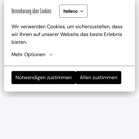
zu deinem attraktiven Gehalt gib es zusätzlich die 
Trinkgeldbeteiligung, Mitarbeiterrabatte und 
Vereinbarung über Cookies
Italiano
kostenlose Getränke
Wir verwenden Cookies, um sicherzustellen, dass 
wir Ihnen auf unserer Website das beste Erlebnis 
bieten.
Mehr Optionen
Mitarbeiterevents
Notwendigen zustimmen
Allen zustimmen
wir haben regelmäßig und mehrmals im Jahr 
Teambuilding-Events
Geregelte Arbeitszeiten