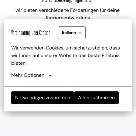
wir bieten verschiedene Förderungen für deine 
Karriereentwicklung
Vereinbarung über Cookies
Italiano
Wir verwenden Cookies, um sicherzustellen, dass 
wir Ihnen auf unserer Website das beste Erlebnis 
bieten.
Gute Bezahlung und Mitarbeiterrabatt
Mehr Optionen
zu deinem attraktiven Gehalt gib es zusätzlich die 
Trinkgeldbeteiligung, Mitarbeiterrabatte und 
kostenlose Getränke
Notwendigen zustimmen
Allen zustimmen