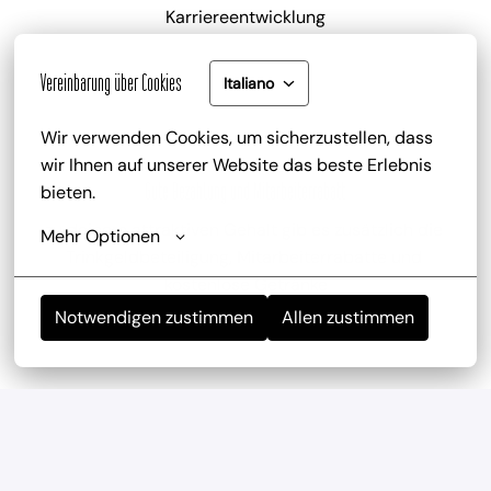
Karriereentwicklung
Vereinbarung über Cookies
Italiano
Wir verwenden Cookies, um sicherzustellen, dass 
wir Ihnen auf unserer Website das beste Erlebnis 
Gute Bezahlung und Mitarbeiterrabatt
bieten.
zu deinem attraktiven Gehalt gib es zusätzlich die 
Mehr Optionen
Trinkgeldbeteiligung, Mitarbeiterrabatte und 
kostenlose Getränke
Notwendigen zustimmen
Allen zustimmen
Mitarbeiterevents