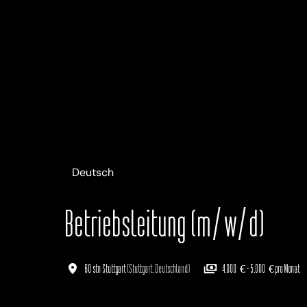
Deutsch
Betriebsleitung (m/w/d)
60 stn Stuttgart
(
Stuttgart
,
Deutschland
)
4.000 € - 5.000 € pro Monat