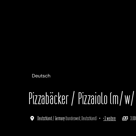
Deutsch
English
Italiano
Pizzabäcker / Pizzaiolo (m/w
Deutschland / Germany
(
bundesweit
,
Deutschland
)
•
+3 weitere
3.00