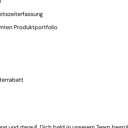
n
itszeiterfassung
mten Produktportfolio
terrabatt
ung und darauf, Dich bald in unserem Team begrü