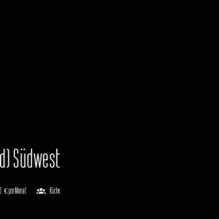
/d) Südwest
0 € pro Monat
Küche