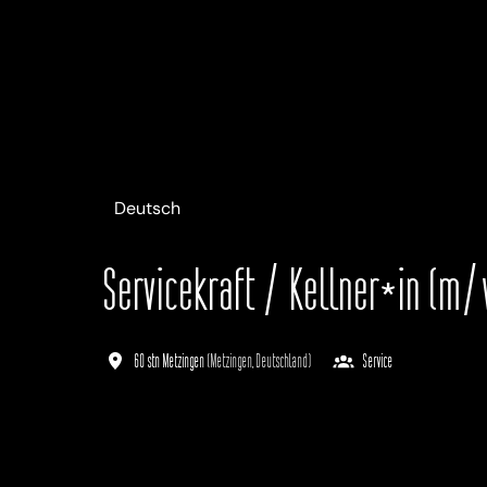
Deutsch
Servicekraft / Kellner*in (m
60 stn Metzingen
(
Metzingen
,
Deutschland
)
Service