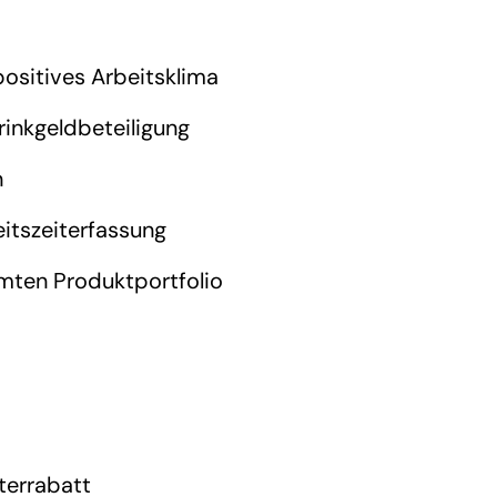
positives Arbeitsklima
rinkgeldbeteiligung
n
itszeiterfassung
mten Produktportfolio
terrabatt