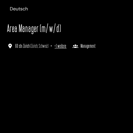
Deutsch
Area Manager (m/w/d)
60 stn Zürich
(
Zürich
,
Schweiz
)
•
+1 weitere
Management