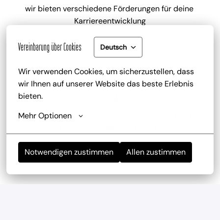
wir bieten verschiedene Förderungen für deine 
Karriereentwicklung
Vereinbarung über Cookies
Deutsch
Wir verwenden Cookies, um sicherzustellen, dass 
wir Ihnen auf unserer Website das beste Erlebnis 
bieten.
Gute Bezahlung und Mitarbeiterrabatt
Mehr Optionen
zu deinem attraktiven Gehalt gib es zusätzlich die 
Trinkgeldbeteiligung, Mitarbeiterrabatte und 
kostenlose Getränke
Notwendigen zustimmen
Allen zustimmen
Mitarbeiterevents