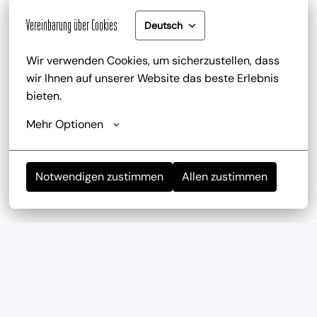
zu deinem attraktiven Gehalt gib es zusätzlich die 
Trinkgeldbeteiligung, Mitarbeiterrabatte und 
Vereinbarung über Cookies
Deutsch
kostenlose Getränke
Wir verwenden Cookies, um sicherzustellen, dass 
wir Ihnen auf unserer Website das beste Erlebnis 
bieten.
Mehr Optionen
Mitarbeiterevents
Notwendigen zustimmen
Allen zustimmen
wir haben regelmäßig und mehrmals im Jahr 
Teambuilding-Events
Geregelte Arbeitszeiten