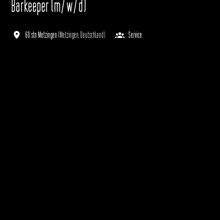
Barkeeper (m/w/d)
60 stn Metzingen
(
Metzingen
,
Deutschland
)
Service