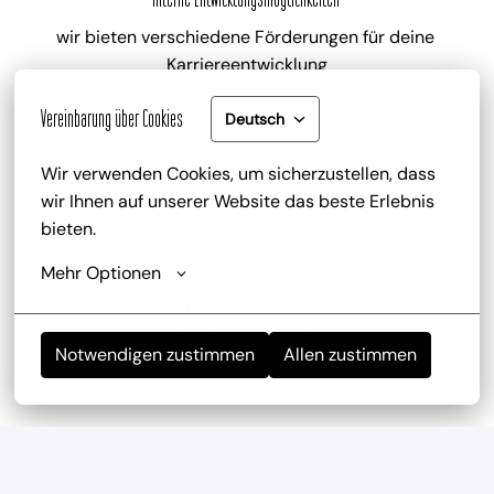
wir bieten verschiedene Förderungen für deine 
Karriereentwicklung
Vereinbarung über Cookies
Deutsch
Wir verwenden Cookies, um sicherzustellen, dass 
wir Ihnen auf unserer Website das beste Erlebnis 
bieten.
Gute Bezahlung und Mitarbeiterrabatt
Mehr Optionen
zu deinem attraktiven Gehalt gib es zusätzlich die 
Trinkgeldbeteiligung, Mitarbeiterrabatte und 
kostenlose Getränke
Notwendigen zustimmen
Allen zustimmen