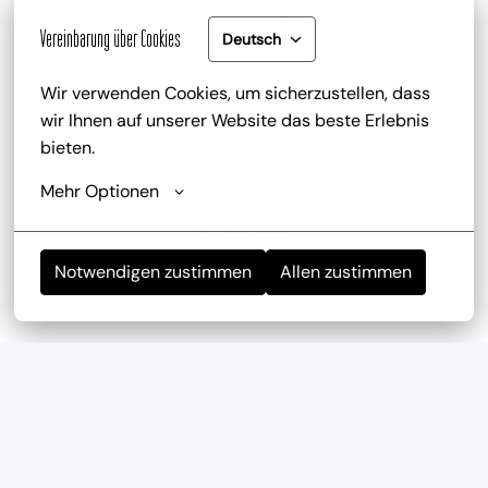
zu deinem attraktiven Gehalt gib es zusätzlich die 
Trinkgeldbeteiligung, Mitarbeiterrabatte und 
Vereinbarung über Cookies
Deutsch
kostenlose Getränke
Wir verwenden Cookies, um sicherzustellen, dass 
wir Ihnen auf unserer Website das beste Erlebnis 
bieten.
Mehr Optionen
Mitarbeiterevents
Notwendigen zustimmen
Allen zustimmen
wir haben regelmäßig und mehrmals im Jahr 
Teambuilding-Events
Geregelte Arbeitszeiten