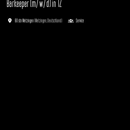
Barkeeper (m/w/d) in TZ
60 stn Metzingen
(
Metzingen
,
Deutschland
)
Service