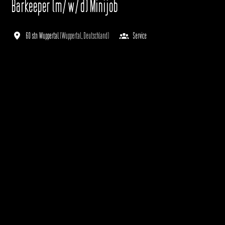
Barkeeper (m/w/d) Minijob
60 stn Wuppertal
(
Wuppertal
,
Deutschland
)
Service