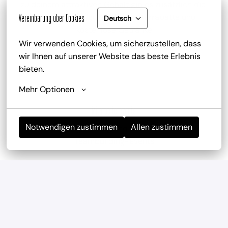
zu deinem attraktiven Gehalt gib es zusätzlich die 
Trinkgeldbeteiligung, Mitarbeiterrabatte und 
Vereinbarung über Cookies
Deutsch
kostenlose Getränke
Wir verwenden Cookies, um sicherzustellen, dass 
wir Ihnen auf unserer Website das beste Erlebnis 
bieten.
Mehr Optionen
Mitarbeiterevents
Notwendigen zustimmen
Allen zustimmen
wir haben regelmäßig und mehrmals im Jahr 
Teambuilding-Events
Geregelte Arbeitszeiten