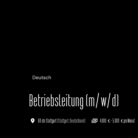
Deutsch
Betriebsleitung (m/w/d)
60 stn Stuttgart
(
Stuttgart
,
Deutschland
)
4.000 € - 5.000 € pro Monat