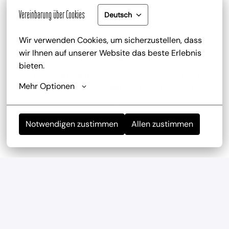
Vereinbarung über Cookies
Deutsch
Wir verwenden Cookies, um sicherzustellen, dass 
wir Ihnen auf unserer Website das beste Erlebnis 
Gute Bezahlung und Mitarbeiterrabatt
bieten.
zu deinem attraktiven Gehalt gib es zusätzlich die 
Mehr Optionen
Trinkgeldbeteiligung, Mitarbeiterrabatte und 
kostenlose Getränke
Notwendigen zustimmen
Allen zustimmen
Mitarbeiterevents
wir haben regelmäßig und mehrmals im Jahr 
Teambuilding-Events