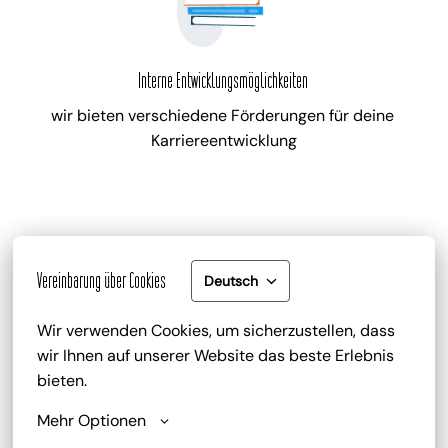
Interne Entwicklungsmöglichkeiten
wir bieten verschiedene Förderungen für deine 
Karriereentwicklung
Vereinbarung über Cookies
Deutsch
Gute Bezahlung und Mitarbeiterrabatt
Wir verwenden Cookies, um sicherzustellen, dass 
zu deinem attraktiven Gehalt gib es zusätzlich die 
wir Ihnen auf unserer Website das beste Erlebnis 
Trinkgeldbeteiligung, Mitarbeiterrabatte und 
bieten.
kostenlose Getränke
Mehr Optionen