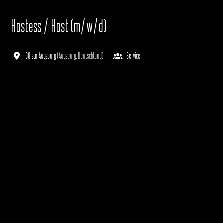
Hostess / Host (m/w/d)
60 stn Augsburg
(
Augsburg
,
Deutschland
)
Service