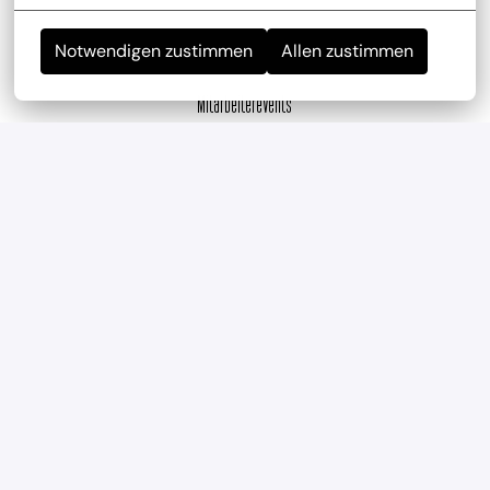
Notwendigen zustimmen
Allen zustimmen
Mitarbeiterevents
wir haben regelmäßig und mehrmals im Jahr 
Teambuilding-Events
Geregelte Arbeitszeiten
Verlässliche Planung durch feste Arbeitszeiten und 
eine ausgewogene Work-Life-Balance.