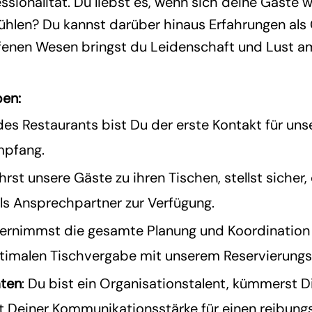
ssionalität. Du liebst es, wenn sich deine Gäste w
fühlen? Du kannst darüber hinaus Erfahrungen als
ffenen Wesen bringst du Leidenschaft und Lust a
ben:
 des Restaurants bist Du der erste Kontakt für uns
mpfang.
ührst unsere Gäste zu ihren Tischen, stellst sicher
ls Ansprechpartner zur Verfügung.
bernimmst die gesamte Planung und Koordination 
ptimalen Tischvergabe mit unserem Reservierung
äten
: Du bist ein Organisationstalent, kümmerst
t Deiner Kommunikationsstärke für einen reibungs