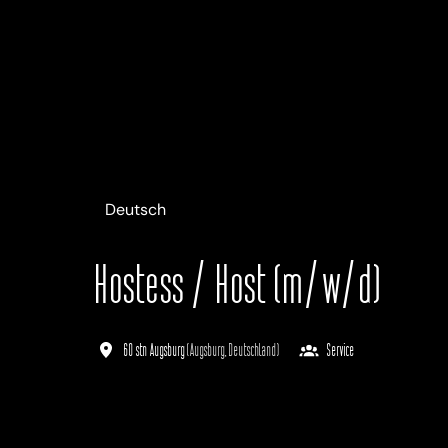
Deutsch
Hostess / Host (m/w/d)
60 stn Augsburg
(
Augsburg
,
Deutschland
)
Service