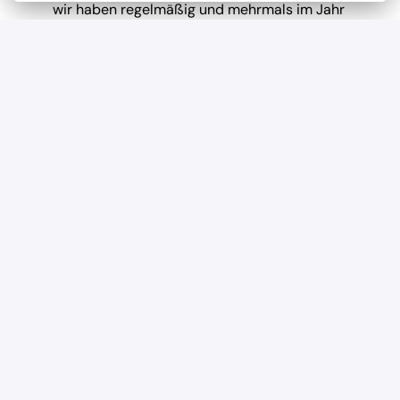
wir haben regelmäßig und mehrmals im Jahr 
Teambuilding-Events
Geregelte Arbeitszeiten
Verlässliche Planung durch feste Arbeitszeiten und 
eine ausgewogene Work-Life-Balance.
Offenheit für neue Ideen