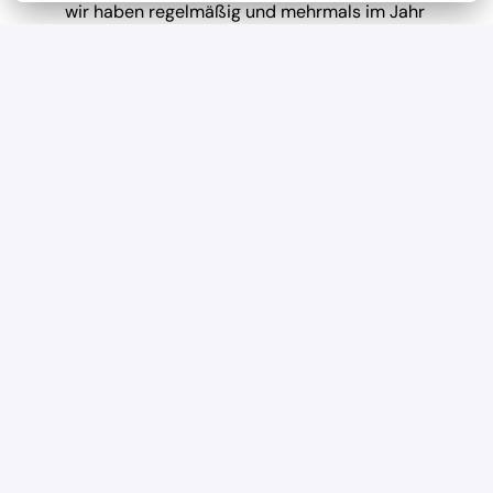
wir haben regelmäßig und mehrmals im Jahr 
Teambuilding-Events
Geregelte Arbeitszeiten
Verlässliche Planung durch feste Arbeitszeiten und 
eine ausgewogene Work-Life-Balance.
Offenheit für neue Ideen