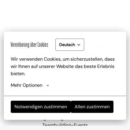
Gute Bezahlung und Mitarbeiterrabatt
Vereinbarung über Cookies
Deutsch
zu deinem attraktiven Gehalt gib es zusätzlich die 
Trinkgeldbeteiligung, Mitarbeiterrabatte und 
Wir verwenden Cookies, um sicherzustellen, dass 
kostenlose Getränke
wir Ihnen auf unserer Website das beste Erlebnis 
bieten.
Mehr Optionen
Notwendigen zustimmen
Allen zustimmen
Mitarbeiterevents
wir haben regelmäßig und mehrmals im Jahr 
Teambuilding-Events