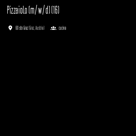
Pizzaiolo (m/w/d) (16)
60 stn Graz
(
Graz
,
Austria
)
cucina