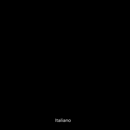
Deutsch
English
Italiano