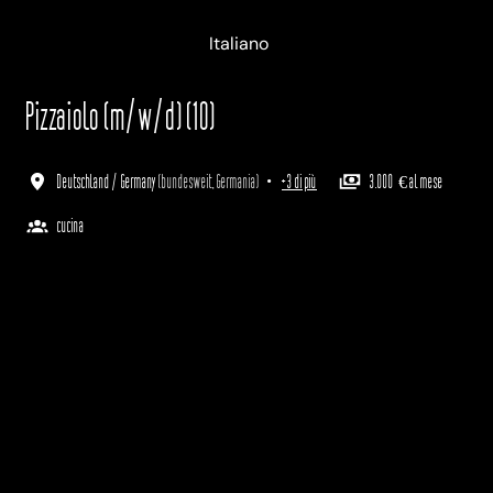
Deutsch
English
Italiano
Pizzaiolo (m/w/d) (10)
Deutschland / Germany
(
bundesweit
,
Germania
)
•
+3 di più
3.000 € al mese
cucina