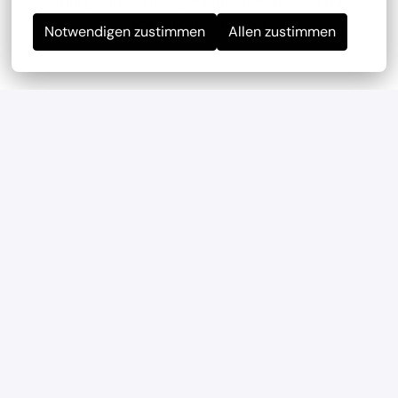
Trinkgeldbeteiligung, Mitarbeiterrabatte und 
kostenlose Getränke
Notwendigen zustimmen
Allen zustimmen
Mitarbeiterevents
wir haben regelmäßig und mehrmals im Jahr 
Teambuilding-Events
Geregelte Arbeitszeiten
Verlässliche Planung durch feste Arbeitszeiten und 