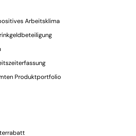
positives Arbeitsklima
rinkgeldbeteiligung
n
itszeiterfassung
mten Produktportfolio
terrabatt