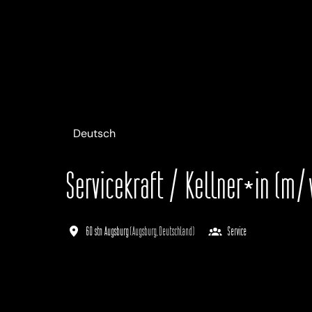
Deutsch
Servicekraft / Kellner*in (m
60 stn Augsburg
(
Augsburg
,
Deutschland
)
Service