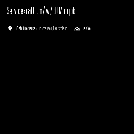
Servicekraft (m/w/d) Minijob
60 stn Oberhausen
(
Oberhausen
,
Deutschland
)
Service