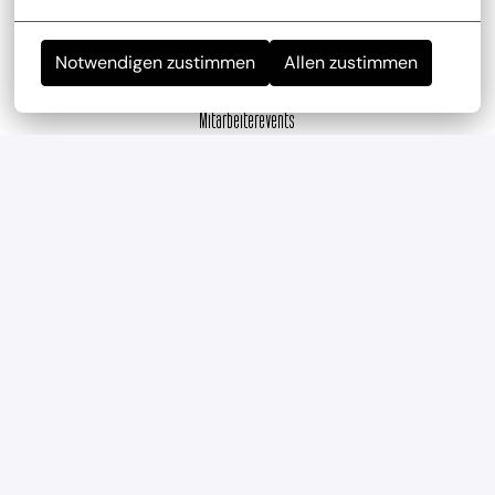
Notwendigen zustimmen
Allen zustimmen
Mitarbeiterevents
wir haben regelmäßig und mehrmals im Jahr 
Teambuilding-Events
Geregelte Arbeitszeiten
Verlässliche Planung durch feste Arbeitszeiten und 
eine ausgewogene Work-Life-Balance.