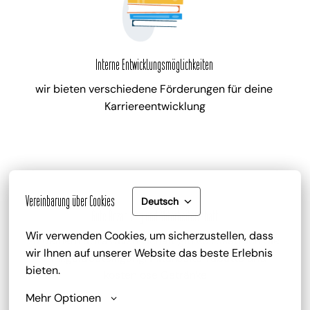
Interne Entwicklungsmöglichkeiten
wir bieten verschiedene Förderungen für deine 
Karriereentwicklung
Vereinbarung über Cookies
Deutsch
Gute Bezahlung und Mitarbeiterrabatt
Wir verwenden Cookies, um sicherzustellen, dass 
zu deinem attraktiven Gehalt gib es zusätzlich die 
wir Ihnen auf unserer Website das beste Erlebnis 
Trinkgeldbeteiligung, Mitarbeiterrabatte und 
bieten.
kostenlose Getränke
Mehr Optionen