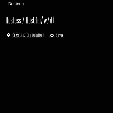
Deutsch
Hostess / Host (m/w/d)
60 stn Köln 2
(
Köln
,
Deutschland
)
Service