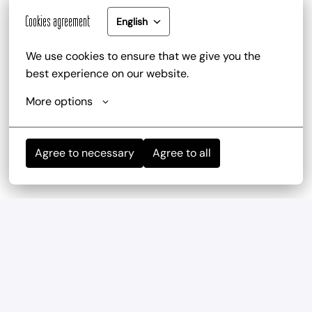
Cookies agreement
English
We use cookies to ensure that we give you the 
Gute Bezahlung und Mitarbeiterrabatt
best experience on our website.
zu deinem attraktiven Gehalt gib es zusätzlich die 
Trinkgeldbeteiligung, Mitarbeiterrabatte und 
More options
kostenlose Getränke
Agree to necessary
Agree to all
Mitarbeiterevents
wir haben regelmäßig und mehrmals im Jahr 
Teambuilding-Events