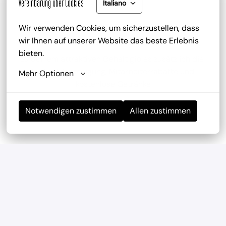
Vereinbarung über Cookies
Italiano
Wir verwenden Cookies, um sicherzustellen, dass 
wir Ihnen auf unserer Website das beste Erlebnis 
Gute Bezahlung und Mitarbeiterrabatt
bieten.
zu deinem attraktiven Gehalt gib es zusätzlich die 
Trinkgeldbeteiligung, Mitarbeiterrabatte und 
Mehr Optionen
kostenlose Getränke
Notwendigen zustimmen
Allen zustimmen
Mitarbeiterevents
wir haben regelmäßig und mehrmals im Jahr 
Teambuilding-Events