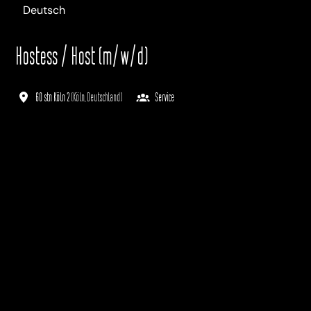
Deutsch
Hostess / Host (m/w/d)
60 stn Köln 2
(
Köln
,
Deutschland
)
Service