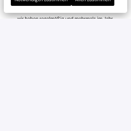
Mitarbeiterevents
wir haben regelmäßig und mehrmals im Jahr 
Teambuilding-Events
Geregelte Arbeitszeiten
Verlässliche Planung durch feste Arbeitszeiten und 
eine ausgewogene Work-Life-Balance.