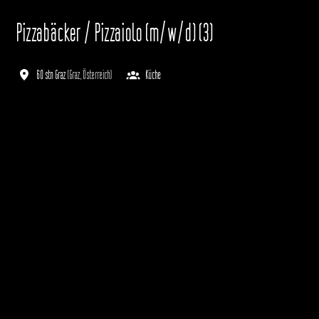
Pizzabäcker / Pizzaiolo (m/w/d) (3)
60 stn Graz
(
Graz
,
Österreich
)
Küche